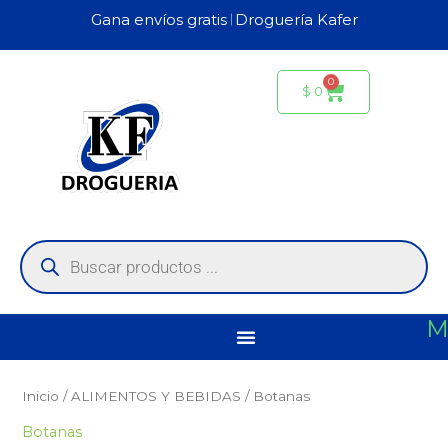
Ir
Gana envíos gratis 𝄀 Droguería Kafer
al
contenido
0
Carrito
$
0
Búsqueda
de
productos
M
Inicio
/
ALIMENTOS Y BEBIDAS
/ Botanas
Botanas