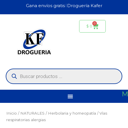
Ir
Gana envíos gratis 𝄀 Droguería Kafer
al
contenido
0
Carrito
$
0
Búsqueda
de
productos
M
Inicio
/
NATURALES
/
Herbolaria y homeopatía
/ Vías
respiratorias alergias