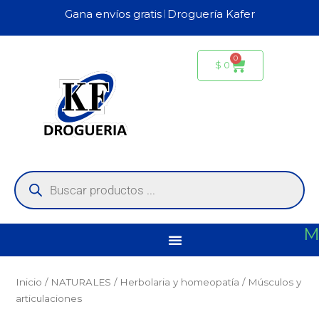
Ir
Gana envíos gratis 𝄀 Droguería Kafer
al
contenido
0
Carrito
$
0
Búsqueda
de
productos
M
Inicio
/
NATURALES
/
Herbolaria y homeopatía
/ Músculos y
articulaciones