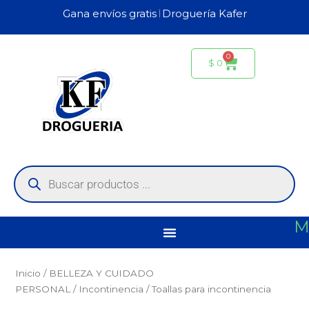
Ir
Gana envíos gratis 𝄀 Droguería Kafer
al
contenido
0
Carrito
$
0
Búsqueda
de
productos
M
Inicio
/
BELLEZA Y CUIDADO
PERSONAL
/
Incontinencia
/ Toallas para incontinencia