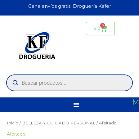
Ir
Gana envíos gratis 𝄀 Droguería Kafer
al
contenido
0
Carrito
$
0
Búsqueda
de
productos
M
Inicio
/
BELLEZA Y CUIDADO PERSONAL
/ Afeitado
Afeitado