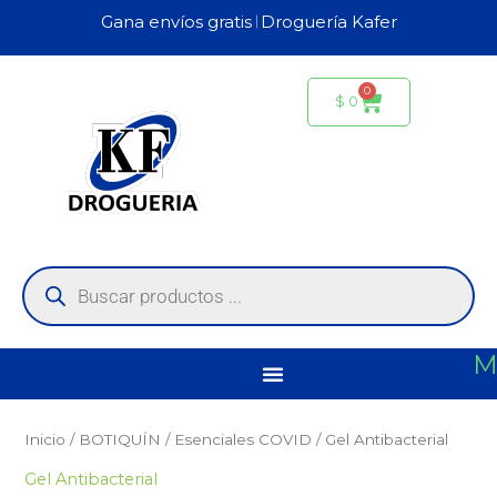
Ir
Gana envíos gratis 𝄀 Droguería Kafer
al
contenido
0
Carrito
$
0
Búsqueda
de
productos
M
Inicio
/
BOTIQUÍN
/
Esenciales COVID
/ Gel Antibacterial
Gel Antibacterial