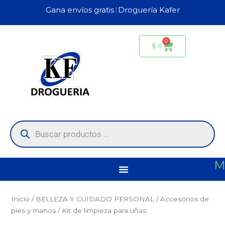
Ir
Gana envíos gratis 𝄀 Droguería Kafer
al
contenido
0
Carrito
$
0
Búsqueda
de
productos
M
Inicio
/
BELLEZA Y CUIDADO PERSONAL
/
Accesorios de
pies y manos
/ Kit de limpieza para uñas