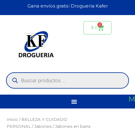
Ir
Gana envíos gratis 𝄀 Droguería Kafer
al
contenido
0
Carrito
$
0
Búsqueda
de
productos
M
Inicio
/
BELLEZA Y CUIDADO
PERSONAL
/
Jabones
/ Jabones en barra