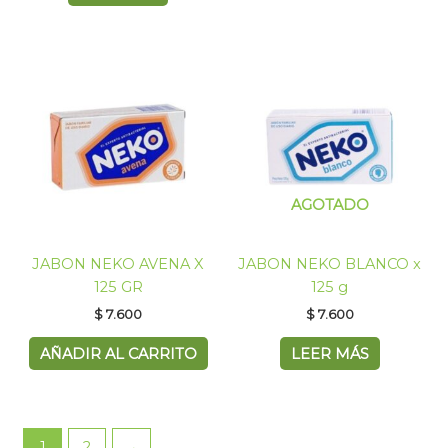
AGOTADO
JABON NEKO AVENA X
JABON NEKO BLANCO x
125 GR
125 g
$
7.600
$
7.600
AÑADIR AL CARRITO
LEER MÁS
1
2
→