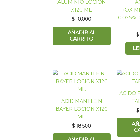
ALUMINIO LOCION
A
X120 ML.
(OXIM
0,025%)
$
10.000
AÑADIR AL
$
CARRITO
LE
ACIDO 
ACID MANTLE N
TA
BAYER LOCION X120
$
ML.
AÑ
$
18.500
C
AÑADIR AL