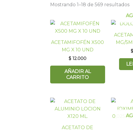
Mostrando 1–18 de 569 resultados
A
ACETAM
ACETAMIFOFÉN X500
MG/5ML
MG X 10 UND
$
12.000
LE
AÑADIR AL
CARRITO
A
ACETATO DE