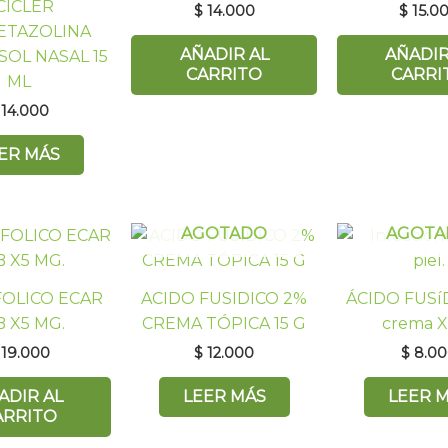
CICLER
$
14.000
$
15.0
ETAZOLINA
AÑADIR AL
AÑADIR
 SOL NASAL 15
CARRITO
CARRI
ML
14.000
ER MÁS
AGOTADO
AGOTA
FOLICO ECAR
ACIDO FUSIDICO 2%
ÁCIDO FUSí
B X5 MG.
CREMA TÓPICA 15 G
crema 
19.000
$
12.000
$
8.00
ADIR AL
LEER MÁS
LEER 
ARRITO