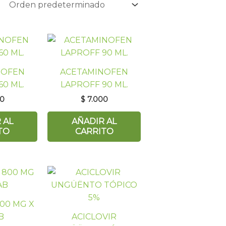
NOFEN
ACETAMINOFEN
60 ML.
LAPROFF 90 ML.
0
$
7.000
 AL
AÑADIR AL
TO
CARRITO
800 MG X
B
ACICLOVIR