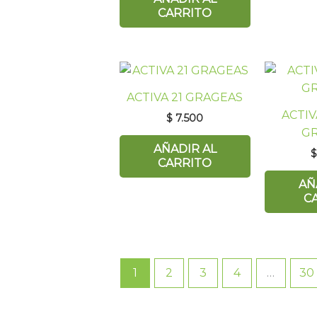
CARRITO
ACTIVA 21 GRAGEAS
ACTIV
$
7.500
G
AÑADIR AL
CARRITO
AÑ
C
1
2
3
4
…
30