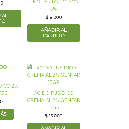
UNGÜËNTO TÓPICO
00
5%
 AL
$
8.000
TO
AÑADIR AL
CARRITO
DO
DICO 2%
X15G
ÁCIDO FUSÍDICO
CREMA AL 2% GENFAR
0
15GR
MÁS
$
13.000
AÑADIR AL