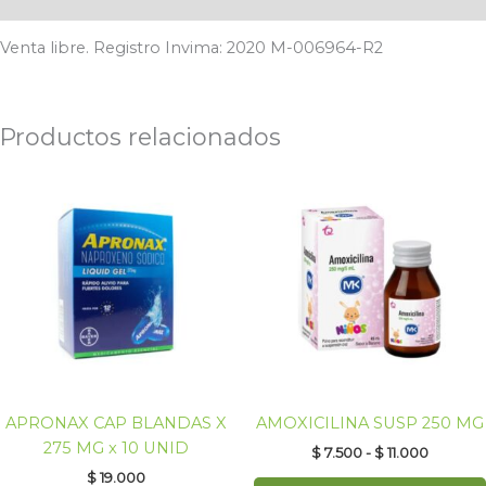
Venta libre. Registro Invima: 2020 M-006964-R2
Productos relacionados
Rango
de
precios:
desde
$ 7.500
hasta
$ 11.000
APRONAX CAP BLANDAS X
AMOXICILINA SUSP 250 MG
275 MG x 10 UNID
$
7.500
-
$
11.000
$
19.000