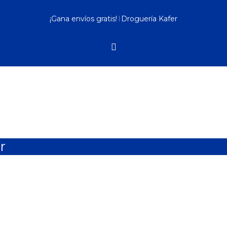
¡Gana envíos gratis! 𝄀 Droguería Kafer
r