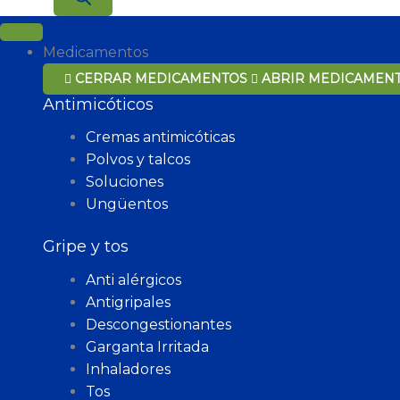
Medicamentos
CERRAR MEDICAMENTOS
ABRIR MEDICAMEN
Antimicóticos
Cremas antimicóticas
Polvos y talcos
Soluciones
Ungüentos
Gripe y tos
Anti alérgicos
Antigripales
Descongestionantes
Garganta Irritada
Inhaladores
Tos