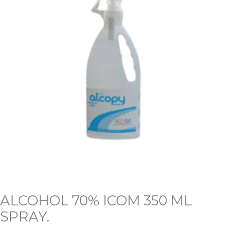
ML
SPRAY.
cantidad
ALCOHOL 70% ICOM 350 ML
SPRAY.