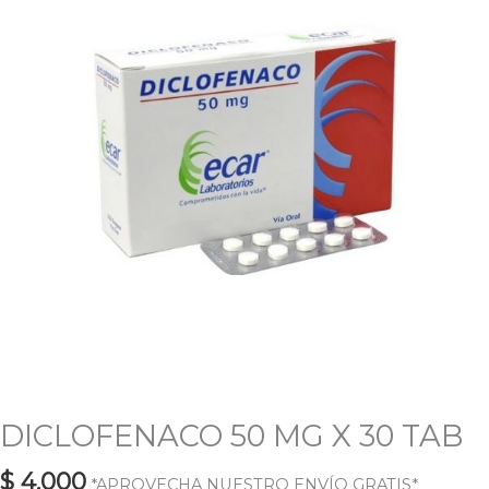
30
TAB
cantidad
DICLOFENACO 50 MG X 30 TAB
$
4.000
*APROVECHA NUESTRO ENVÍO GRATIS*