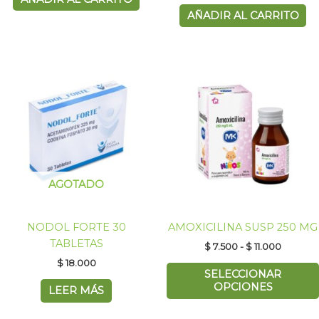
AÑADIR AL CARRITO
Rango
de
precios:
desde
$ 7.500
hasta
$ 11.000
AGOTADO
NODOL FORTE 30
AMOXICILINA SUSP 250 MG
TABLETAS
$
7.500
-
$
11.000
$
18.000
SELECCIONAR
OPCIONES
LEER MÁS