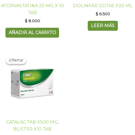
ATORVASTATINA 20 MG X 10
DOLINFAR GOTAS X30 ML
TAB
$
6.500
$
8.000
LEER MÁS
AÑADIR AL CARRITO
El
El
precio
precio
¡Oferta!
¡Oferta!
original
actual
era:
es:
$ 4.700.
$ 3.900.
CATALAC TAB X500 MG,
BLISTER X10 TAB