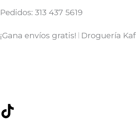
Ir
Pedidos: 313 437 5619
al
contenido
¡Gana envíos gratis! 𝄀 Droguería Ka