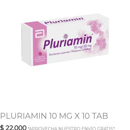
10
TAB
cantidad
PLURIAMIN 10 MG X 10 TAB
$
22.000
*APROVECHA NUESTRO ENVÍO GRATIS*