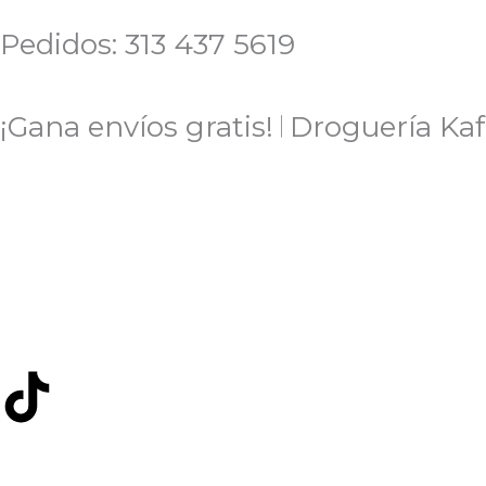
Ir
Pedidos: 313 437 5619
al
contenido
¡Gana envíos gratis! 𝄀 Droguería Ka